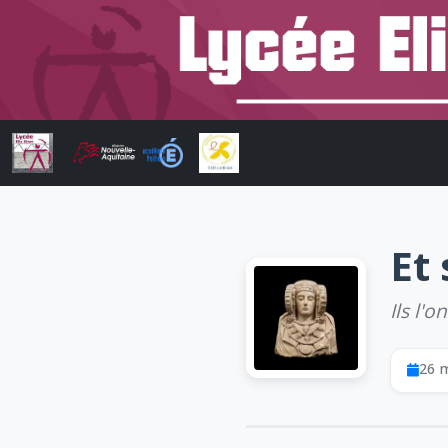
Et
Ils l'
26 