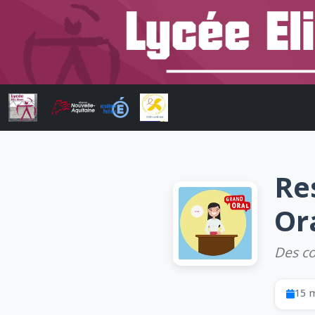
Re
Or
Des co
15 