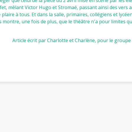
éger que celui de la pièce du 2 avril mise en scène par les élè
ffet, mêlant Victor Hugo et Stromaé, passant ainsi des vers au
plaire à tous. Et dans la salle, primaires, collégiens et lycée
 montre, une fois de plus, que le théâtre n'a pour limites qu
Article écrit par Charlotte et Charlène, pour le groupe