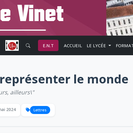
E.N.T
ACCUEIL
LE LYCÉE
FORMA
 représenter le monde
urs, ailleurs\"
mai 2024
Lettres