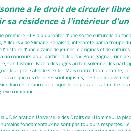
sonne a le droit de circuler libr
ir sa résidence à l'intérieur d'un 
 de première HLP a pu profiter d'une sortie culturelle au thé
, Ailleurs » de Slimane Bénaïssa, interprété par la troupe du
 l'histoire d'une dizaine de jeunes, d'origines et de cultures 
à un concours pour partir « ailleurs ». Pour gagner, rien de pl
re, son histoire. Face à des juges au ton solennel, les parti
er leur place afin de s'exiler. Mais contre toute attente, lor
écouvre que ces derniers sont injustes, c'est un mouvement d
ien loin de la rancœur à laquelle on pouvait s'attendre : ils 
 grève commune.
 la « Déclaration Universelle des Droits de l'Homme », la pi
ts humains fondamentaux ne sont pas toujours respectés. Le