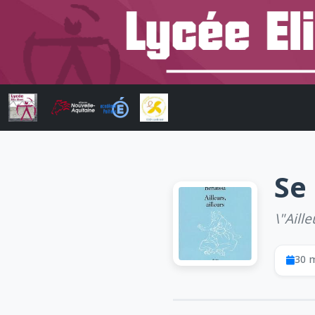
Se
\"Aille
30 