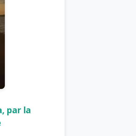
, par la
e