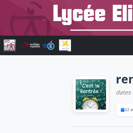
re
dates 
22 a