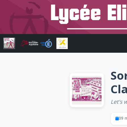
So
Cl
Let's 
09 