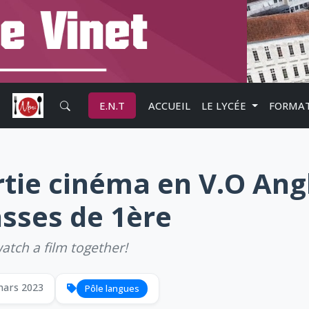
E.N.T
ACCUEIL
LE LYCÉE
FORMA
rtie cinéma en V.O Ang
asses de 1ère
watch a film together!
mars 2023
Pôle langues