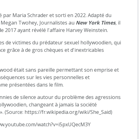
sé par Maria Schrader et sorti en 2022. Adapté du
t Megan Twohey, Journalistes au
New York Times
, il
de 2017 ayant révélé l'affaire Harvey Weinstein.
ges de victimes du prédateur sexuel hollywoodien, qui
nce grâce à de gros chèques et d'inextricables
ywood était sans pareille permettant son emprise et
nséquences sur les vies personnelles et
me présentées dans le film.
ennies de silence autour du problème des agressions
ollywoodien, changeant à jamais la société
». (Source:
https://fr.wikipedia.org/wiki/She_Said
)
ww.youtube.com/watch?v=i5pxUQecM3Y