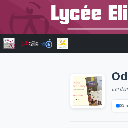
Od
Ecritu
05 