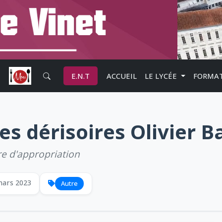
E.N.T
ACCUEIL
LE LYCÉE
FORMA
es dérisoires Olivier 
re d'appropriation
mars 2023
Autre